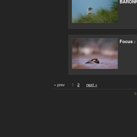
BARONN
Focus 
« prev
1
2
next »
©