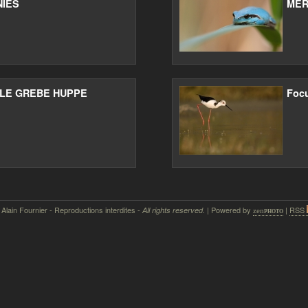
IES
MER
: LE GREBE HUPPE
Foc
 Alain Fournier - Reproductions interdites -
| Powered by
|
RSS
All rights reserved.
zen
photo