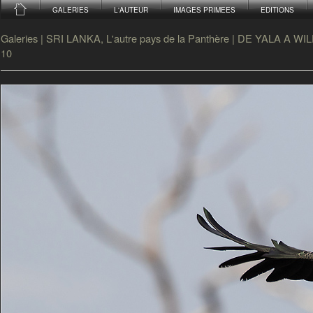
GALERIES
L'AUTEUR
IMAGES PRIMEES
EDITIONS
Galeries
|
SRI LANKA, L'autre pays de la Panthère
|
DE YALA A WI
10