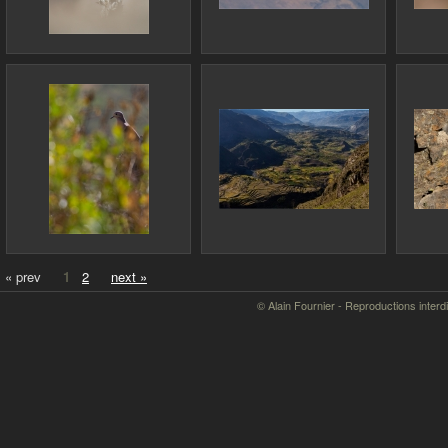
« prev
1
2
next »
© Alain Fournier - Reproductions interd