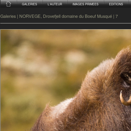
GALERIES
L'AUTEUR
IMAGES PRIMEES
EDITIONS
Galeries
|
NORVEGE, Drovefjell domaine du Boeuf Musqué
|
7