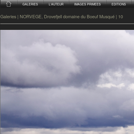
GALERIES
L'AUTEUR
IMAGES PRIMEES
EDITIONS
Galeries
|
NORVEGE, Drovefjell domaine du Boeuf Musqué
|
10