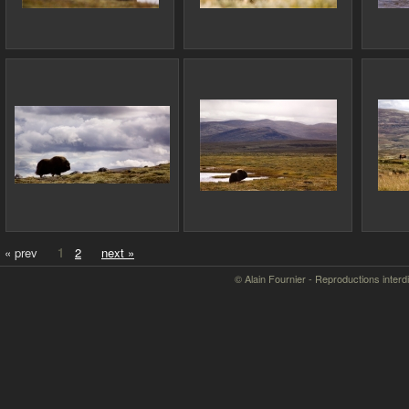
« prev
1
2
next »
© Alain Fournier - Reproductions interd