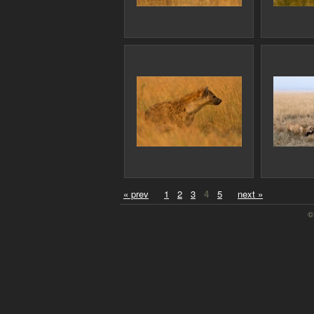
« prev
1
2
3
4
5
next »
©