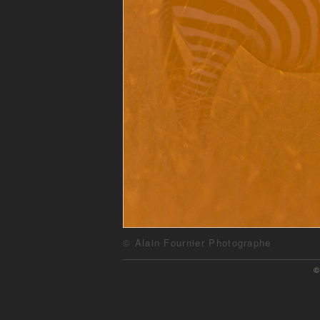
© Alain Fournier Photographe
©