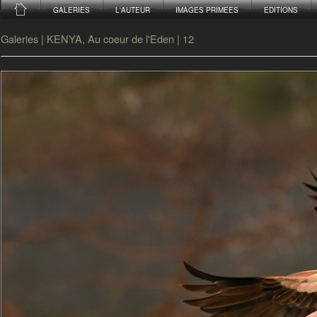
GALERIES
L'AUTEUR
IMAGES PRIMEES
EDITIONS
Galeries
|
KENYA, Au coeur de l'Eden
|
12