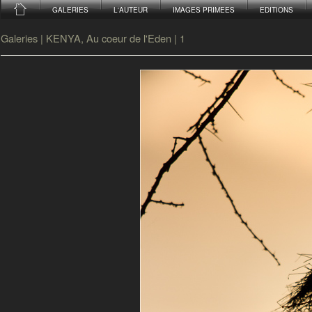
GALERIES
L'AUTEUR
IMAGES PRIMEES
EDITIONS
Galeries
|
KENYA, Au coeur de l'Eden
|
1