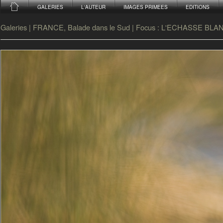
GALERIES
L'AUTEUR
IMAGES PRIMEES
EDITIONS
Galeries
|
FRANCE, Balade dans le Sud
|
Focus : L'ECHASSE BL