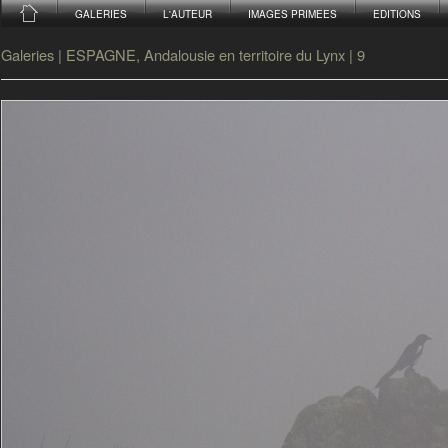
GALERIES
L'AUTEUR
IMAGES PRIMEES
EDITIONS
Galeries
|
ESPAGNE, Andalousie en territoire du Lynx
|
9